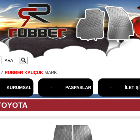
ARA
RUBBER KAUÇUK
MARKA OLUP, %100 TÜRK MALI, %100 KAUÇUK, 1.
KURUMSAL
PASPASLAR
İLETİŞ
TOYOTA