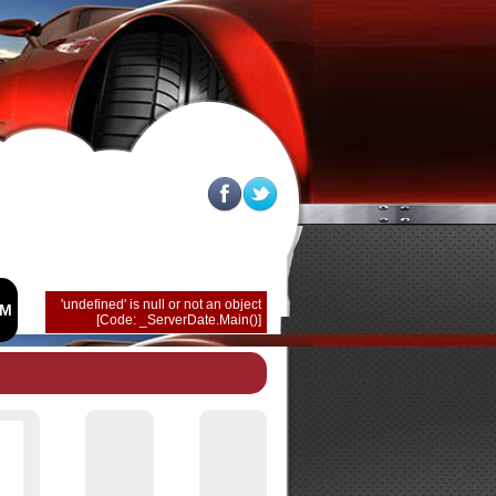
SINIF KALİTEDİR...
RUBBER OTO PASPASLARI
BİR PLEKSAN PLAS
'undefined' is null or not an object
İM
[Code: _ServerDate.Main()]